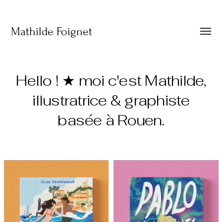
Mathilde Foignet
Affic
le
menu
Hello ! ★ moi c'est Mathilde,
illustratrice & graphiste
basée à Rouen.