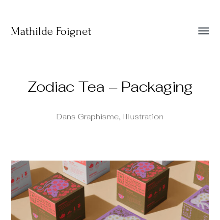
Mathilde Foignet
Affic
le
menu
Zodiac Tea – Packaging
Dans
Graphisme
,
Illustration