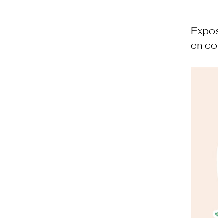
Expos
en co